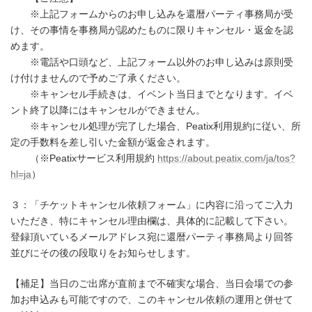
※上記フォームからのお申し込みを還暦パーティ事務局が受
け、その事情を事務局が認めたものに限りキャンセル・返金を認
めます。
※電話や口頭など、上記フォーム以外のお申し込みは原則受
け付けませんので予めご了承ください。
※キャンセル手続きは、イベント当日までとなります。イベ
ント終了以降にはキャンセルができません。
※キャンセル処理が完了した場合、Peatix利用規約に従い、所
定の手数料を差し引いた金額が返金されます。
（※Peatixサービス利用規約
https://about.peatix.com/ja/tos?
hl=ja
）
３：「チケットキャンセル依頼フォーム」に内容に沿ってご入力
いただき、特にキャンセル理由欄は、具体的に記載して下さい。
登録頂いているメールアドレス宛に還暦パーティ事務局より回答
並びにその後の段取りをお知らせします。
【補足】当日のご出席が直前まで不確実な場合、当日会場での参
加お申込みも可能ですので、このキャンセル依頼の運用と併せて